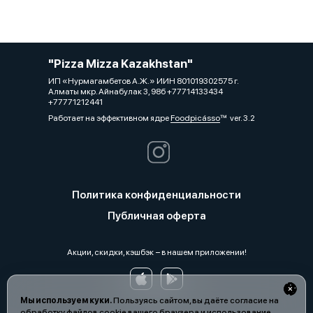
"Pizza Mizza Kazakhstan"
ИП «Нурмагамбетов А.Ж.» ИИН 801019302575 г.
Алматы мкр. Айнабулак 3, 98б +77714133434
+77771212441
Работает на эффективном ядре
Foodpicásso
ver. 3.2
Политика конфиденциальности
Публичная оферта
Акции, скидки, кэшбэк − в нашем приложении!
Мы используем куки.
Пользуясь сайтом, вы даёте согласие на
обработку файлов cookie вашего браузера и использование