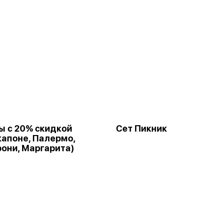
ы с 20% скидкой
Сет Пикник
 капоне, Палермо,
они, Маргарита)