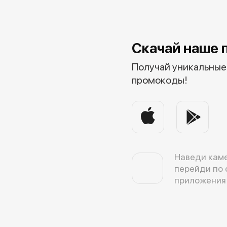
Скачай наше 
Получай уникальные 
промокоды!
Наведи каме
перейди по 
приложения