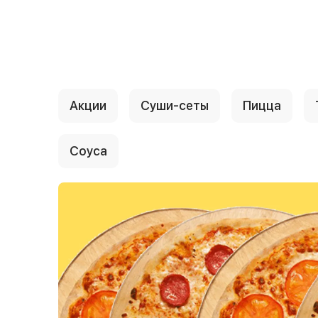
{{ textContacts }}
Акции
Суши-сеты
Пицца
Соуса