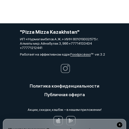
"Pizza Mizza Kazakhstan"
ИП «Нурмагамбетов А.Ж.» ИИН 801019302575 г.
Алматы мкр. Айнабулак 3, 98б +77714133434
+77771212441
Работает на эффективном ядре
Foodpicásso
ver. 3.2
Политика конфиденциальности
Публичная оферта
Акции, скидки, кэшбэк − в нашем приложении!