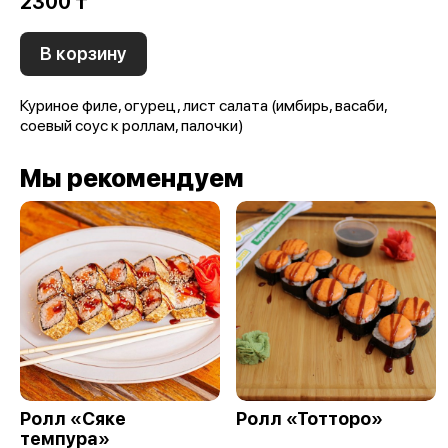
2300 ₸
В корзину
Куриное филе, огурец, лист салата (имбирь, васаби,
соевый соус к роллам, палочки)
Мы рекомендуем
Ролл «Сяке
Ролл «Тотторо»
темпура»