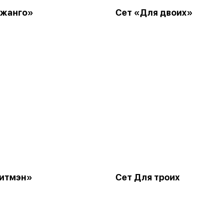
Джанго»
Сет «Для двоих»
Хитмэн»
Сет Для троих