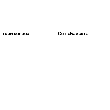
ттори хонзо»
Сет «Байсет»