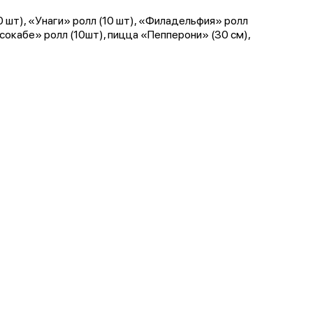
0 шт), «Унаги» ролл (10 шт), «Филадельфия» ролл
ёсокабе» ролл (10шт), пицца «Пепперони» (30 см),